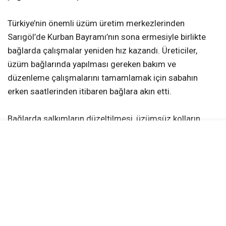
Türkiye’nin önemli üzüm üretim merkezlerinden
Sarıgöl’de Kurban Bayramı’nın sona ermesiyle birlikte
bağlarda çalışmalar yeniden hız kazandı. Üreticiler,
üzüm bağlarında yapılması gereken bakım ve
düzenleme çalışmalarını tamamlamak için sabahın
erken saatlerinden itibaren bağlara akın etti.
Bağlarda salkımların düzeltilmesi, üzümsüz kolların
alınması ve kol aralama gibi işlemler titizlikle
sürdürülürken, üreticiler kaliteli ürün elde etmek için
yoğun mesai harcıyor. Çalışmaların büyük bölümü aile
bireylerinin desteğiyle gerçekleştiriliyor.
Üreticilerden Hülya Akkaya, bağların çiçek dönemini
geride bıraktığını belirterek, “Araya Kurban Bayramı girdi.