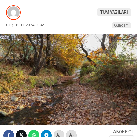
TÜM YAZILARI
Giriş: 19-11-2024 10:45
Gündem
ABONE OL
+
-