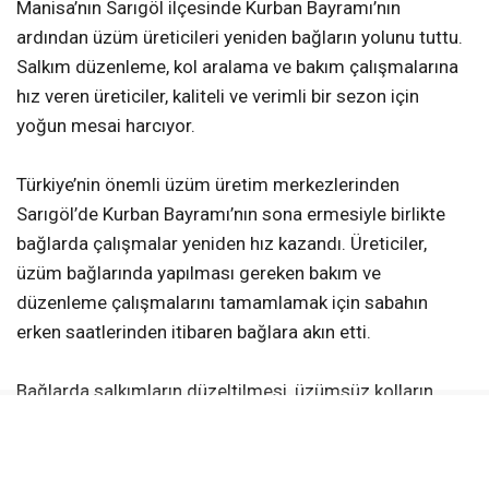
Manisa’nın Sarıgöl ilçesinde Kurban Bayramı’nın
ardından üzüm üreticileri yeniden bağların yolunu tuttu.
Salkım düzenleme, kol aralama ve bakım çalışmalarına
hız veren üreticiler, kaliteli ve verimli bir sezon için
yoğun mesai harcıyor.
Türkiye’nin önemli üzüm üretim merkezlerinden
Sarıgöl’de Kurban Bayramı’nın sona ermesiyle birlikte
bağlarda çalışmalar yeniden hız kazandı. Üreticiler,
üzüm bağlarında yapılması gereken bakım ve
düzenleme çalışmalarını tamamlamak için sabahın
erken saatlerinden itibaren bağlara akın etti.
Bağlarda salkımların düzeltilmesi, üzümsüz kolların
alınması ve kol aralama gibi işlemler titizlikle
sürdürülürken, üreticiler kaliteli ürün elde etmek için
yoğun mesai harcıyor. Çalışmaların büyük bölümü aile