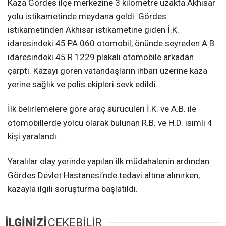
Kaza Gördes ilçe merkezine 3 kilometre uzakta Akhisar
yolu istikametinde meydana geldi. Gördes
istikametinden Akhisar istikametine giden İ.K.
idaresindeki 45 PA 060 otomobil, önünde seyreden A.B.
idaresindeki 45 R 1229 plakalı otomobile arkadan
çarptı. Kazayı gören vatandaşların ihbarı üzerine kaza
yerine sağlık ve polis ekipleri sevk edildi.
İlk belirlemelere göre araç sürücüleri İ.K. ve A.B. ile
otomobillerde yolcu olarak bulunan R.B. ve H.D. isimli 4
kişi yaralandı.
Yaralılar olay yerinde yapılan ilk müdahalenin ardından
Gördes Devlet Hastanesi’nde tedavi altına alınırken,
kazayla ilgili soruşturma başlatıldı.
İLGİNİZİ
ÇEKEBİLİR