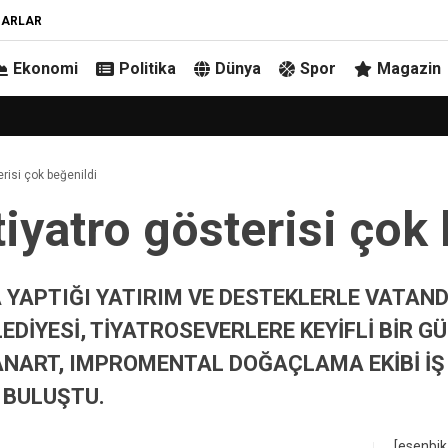
ZARLAR
Ekonomi
Politika
Dünya
Spor
Magazin
risi çok beğenildi
yatro gösterisi çok 
YAPTIĞI YATIRIM VE DESTEKLERLE VATAND
DİYESİ, TİYATROSEVERLERE KEYİFLİ BİR GÜ
NART, IMPROMENTAL DOĞAÇLAMA EKİBİ İŞ
 BULUŞTU.
[esenbik