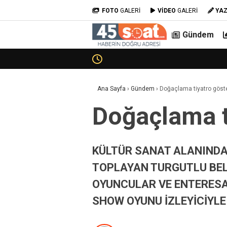
FOTO
GALERİ
VİDEO
GALERİ
YA
Gündem
Ana Sayfa
›
Gündem
›
Doğaçlama tiyatro göste
Doğaçlama ti
KÜLTÜR SANAT ALANINDA 
TOPLAYAN TURGUTLU BELE
OYUNCULAR VE ENTERESA
SHOW OYUNU İZLEYİCİYLE