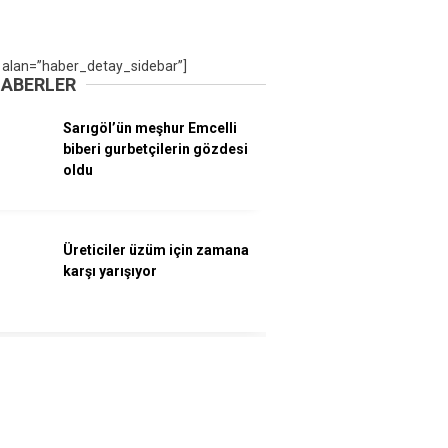
 alan=”haber_detay_sidebar”]
HABERLER
Sarıgöl’ün meşhur Emcelli
biberi gurbetçilerin gözdesi
oldu
Üreticiler üzüm için zamana
karşı yarışıyor
Bayramda şehit aileleri ve
gazilere vefa seferberliği