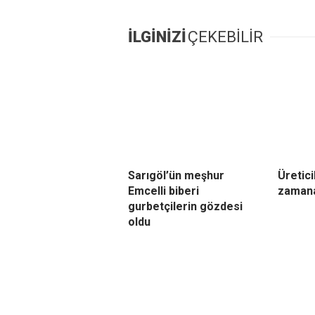
İLGİNİZİ
ÇEKEBİLİR
Sarıgöl’ün meşhur
Üretici
Emcelli biberi
zamana
gurbetçilerin gözdesi
oldu