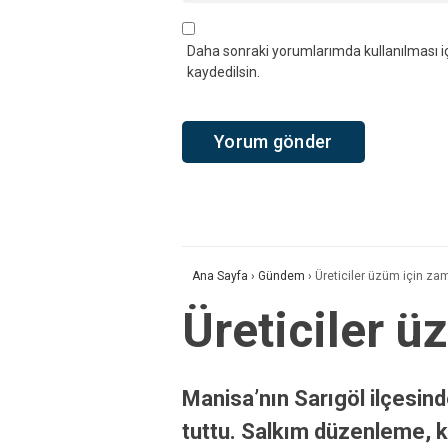
Daha sonraki yorumlarımda kullanılması iç
kaydedilsin.
Ana Sayfa
›
Gündem
›
Üreticiler üzüm için zam
Üreticiler ü
Manisa’nın Sarıgöl ilçesin
tuttu. Salkım düzenleme, ko