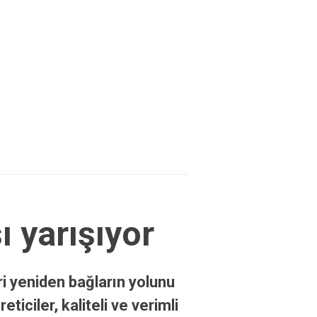
ı yarışıyor
i yeniden bağların yolunu
iciler, kaliteli ve verimli