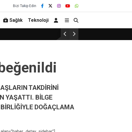
Bizi Takip Edin
Sağlık
Teknoloji
beğenildi
AŞLARIN TAKDİRİNİ
N YAŞATTI. BİLGE
 BİRLİĞİYLE DOĞAÇLAMA
 alan=”haber_detay_sidebar”]