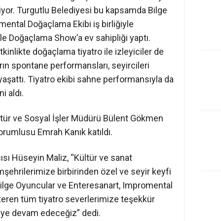
yor. Turgutlu Belediyesi bu kapsamda Bilge
ental Doğaçlama Ekibi iş birliğiyle
ile Doğaçlama Show’a ev sahipliği yaptı.
etkinlikte doğaçlama tiyatro ile izleyiciler de
ın spontane performansları, seyircileri
yaşattı. Tiyatro ekibi sahne performansıyla da
i aldı.
ür ve Sosyal İşler Müdürü Bülent Gökmen
Sorumlusu Emrah Kanık katıldı.
sı Hüseyin Maliz, “Kültür ve sanat
şehrilerimize birbirinden özel ve seyir keyfi
Bilge Oyuncular ve Enteresanart, Impromental
eren tüm tiyatro severlerimize teşekkür
eye devam edeceğiz” dedi.