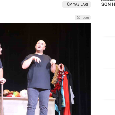
SON 
TÜM YAZILARI
Gündem