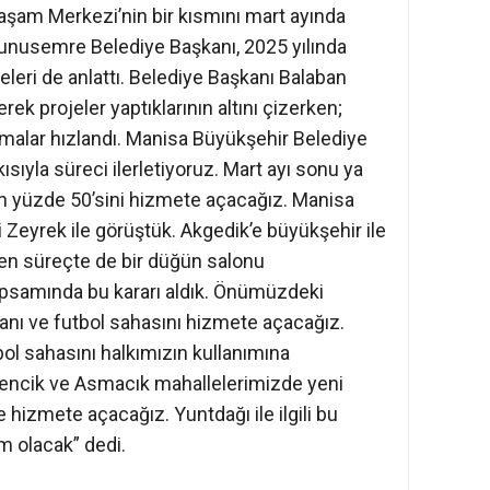
şam Merkezi’nin bir kısmını mart ayında
Yunusemre Belediye Başkanı, 2025 yılında
eleri de anlattı. Belediye Başkanı Balaban
rek projeler yaptıklarının altını çizerken;
alar hızlandı. Manisa Büyükşehir Belediye
sıyla süreci ilerletiyoruz. Mart ayı sonu ya
n yüzde 50’sini hizmete açacağız. Manisa
 Zeyrek ile görüştük. Akgedik’e büyükşehir ile
leyen süreçte de bir düğün salonu
psamında bu kararı aldık. Önümüzdeki
anı ve futbol sahasını hizmete açacağız.
bol sahasını halkımızın kullanımına
rencik ve Asmacık mahallelerimizde yeni
e hizmete açacağız. Yuntdağı ile ilgili bu
ım olacak” dedi.