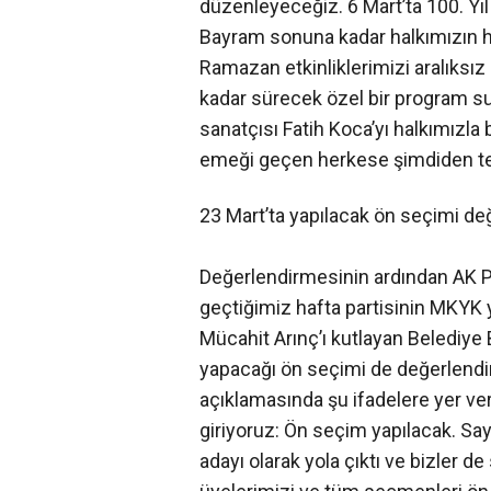
düzenleyeceğiz. 6 Mart’ta 100. Yı
Bayram sonuna kadar halkımızın hi
Ramazan etkinliklerimizi aralıksı
kadar sürecek özel bir program suna
sanatçısı Fatih Koca’yı halkımızla
emeği geçen herkese şimdiden te
23 Mart’ta yapılacak ön seçimi de
Değerlendirmesinin ardından AK Pa
geçtiğimiz hafta partisinin MKYK y
Mücahit Arınç’ı kutlayan Belediye 
yapacağı ön seçimi de değerlend
açıklamasında şu ifadelere yer verd
giriyoruz: Ön seçim yapılacak. 
adayı olarak yola çıktı ve bizler d