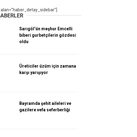
 alan=”haber_detay_sidebar”]
HABERLER
Sarıgöl’ün meşhur Emcelli
biberi gurbetçilerin gözdesi
oldu
Üreticiler üzüm için zamana
karşı yarışıyor
Bayramda şehit aileleri ve
gazilere vefa seferberliği