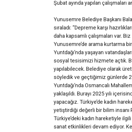
Şubat ayında yapılan çalışmaları an
Yunusemre Belediye Başkanı Balaba
sıraladı: “Depreme karşı hazırlıkl
daha kapsamlı çalışmaları var. Biz 
Yunusemre’de arama kurtarma birim
Yuntdağı’nda yaşayan vatandaşları
sosyal tesisimizi hizmete açtık. B
yapılabilecek. Belediye olarak ür
söyledik ve geçtiğimiz günlerde 21
Yuntdağı’nda Osmancalı Mahallem
yaklaşıldı. Burayı 2025 yılı içeris
yapacağız. Türkiye’de kadın harek
yetiştirdiği değerli bir bilim insanı
Türkiye’deki kadın hareketiyle ilgil
sanat etkinlikleri devam ediyor. K