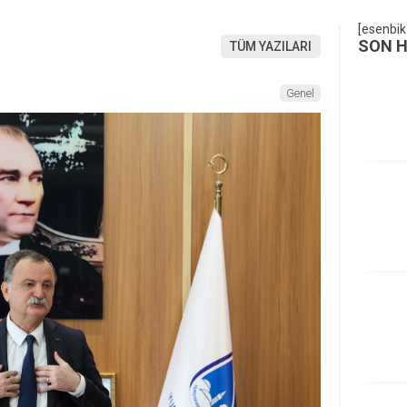
[esenbik
SON 
TÜM YAZILARI
Genel