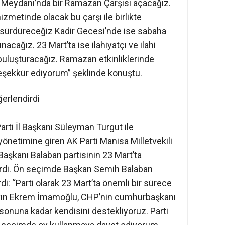
l Meydanı’nda bir Ramazan Çarşısı açacağız.
zmetinde olacak bu çarşı ile birlikte
z sürdüreceğiz Kadir Gecesi’nde ise sabaha
cağız. 23 Mart’ta ise ilahiyatçı ve ilahi
 buluşturacağız. Ramazan etkinliklerinde
şekkür ediyorum” şeklinde konuştu.
ğerlendirdi
rti İl Başkanı Süleyman Turgut ile
önetimine giren AK Parti Manisa Milletvekili
Başkanı Balaban partisinin 23 Mart’ta
irdi. Ön seçimde Başkan Semih Balaban
i: “Parti olarak 23 Mart’ta önemli bir sürece
Sayın Ekrem İmamoğlu, CHP’nin cumhurbaşkanı
e sonuna kadar kendisini destekliyoruz. Parti