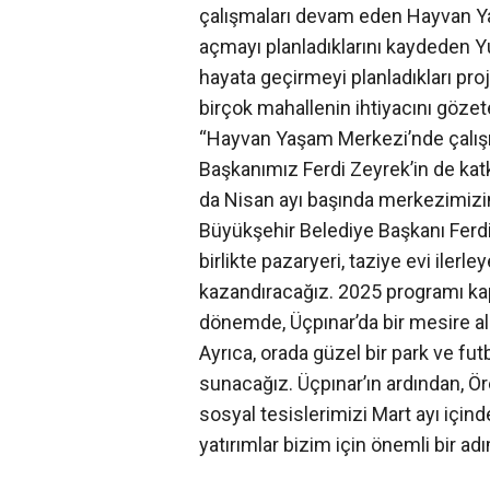
çalışmaları devam eden Hayvan Ya
açmayı planladıklarını kaydeden 
hayata geçirmeyi planladıkları proj
birçok mahallenin ihtiyacını gözete
“Hayvan Yaşam Merkezi’nde çalışm
Başkanımız Ferdi Zeyrek’in de katkı
da Nisan ayı başında merkezimizi
Büyükşehir Belediye Başkanı Ferdi
birlikte pazaryeri, taziye evi iler
kazandıracağız. 2025 programı ka
dönemde, Üçpınar’da bir mesire al
Ayrıca, orada güzel bir park ve fut
sunacağız. Üçpınar’ın ardından, Ö
sosyal tesislerimizi Mart ayı içind
yatırımlar bizim için önemli bir ad