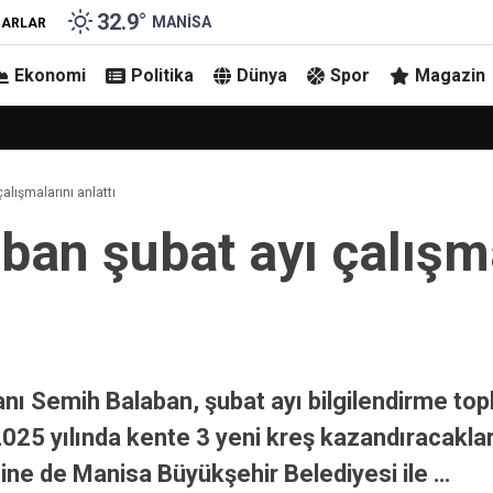
32.9
°
MANISA
ZARLAR
Ekonomi
Politika
Dünya
Spor
Magazin
alışmalarını anlattı
ban şubat ayı çalışma
 Semih Balaban, şubat ayı bilgilendirme topla
 2025 yılında kente 3 yeni kreş kazandıracakla
ne de Manisa Büyükşehir Belediyesi ile …