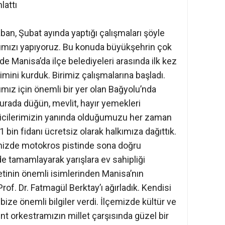
lattı
n, Şubat ayında yaptığı çalışmaları şöyle
arımızı yapıyoruz. Bu konuda büyükşehrin çok
de Manisa’da ilçe belediyeleri arasında ilk kez
ini kurduk. Birimiz çalışmalarına başladı.
mız için önemli bir yer olan Bağyolu’nda
urada düğün, mevlit, hayır yemekleri
eticilerimizin yanında olduğumuzu her zaman
 bin fidanı ücretsiz olarak halkımıza dağıttık.
izde motokros pistinde sona doğru
inde tamamlayarak yarışlara ev sahipliği
etinin önemli isimlerinden Manisa’nın
 Prof. Dr. Fatmagül Berktay’ı ağırladık. Kendisi
i bize önemli bilgiler verdi. İlçemizde kültür ve
ent orkestramızın millet çarşısında güzel bir