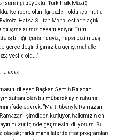
onsere ilgi büyüktü. Türk Halk Müziği
du. Konsere olan ilgi bizleri oldukça mutlu
e Evimizi Hafsa Sultan Mahallesi’nde açtık.
e çalışmalarımız devam ediyor. Tüm
e iş birliği içerisindeyiz; hepsi bizim baş
e gerçekleştirdiğimiz bu açılış, mahalle
za vesile oldu.”
urulacak
lmasını dileyen Başkan Semih Balaban,
yın sultanı olan bu mübarek ayın ruhuna
ni ifade ederek, “Mart itibarıyla Ramazan
ı Ramazan’ı şimdiden kutluyor, halkımızın en
u ayın huzur içinde geçmesini diliyorum. Bu
olacak; farklı mahallelerde iftar programları