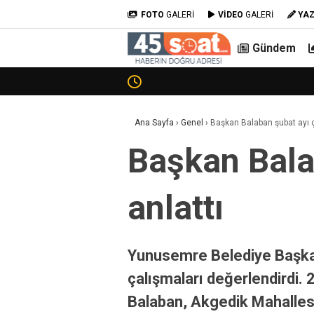
FOTO
GALERİ
VİDEO
GALERİ
YA
Gündem
Ana Sayfa
›
Genel
›
Başkan Balaban şubat ayı ç
Başkan Bala
anlattı
Yunusemre Belediye Başkanı
çalışmaları değerlendirdi.
Balaban, Akgedik Mahallesi