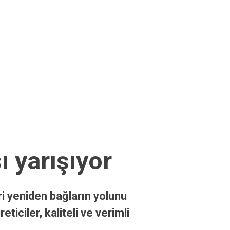
ı yarışıyor
i yeniden bağların yolunu
iciler, kaliteli ve verimli