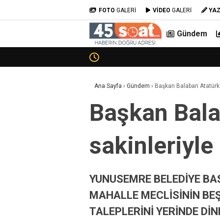
FOTO
GALERİ
VİDEO
GALERİ
YA
Gündem
Ana Sayfa
›
Gündem
›
Başkan Balaban Atatürk 
Başkan Bala
sakinleriyle
YUNUSEMRE BELEDİYE BA
MAHALLE MECLİSİNİN BE
TALEPLERİNİ YERİNDE DİN