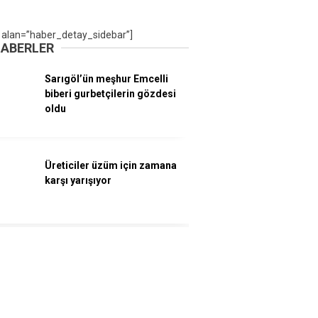
 alan=”haber_detay_sidebar”]
HABERLER
Sarıgöl’ün meşhur Emcelli
biberi gurbetçilerin gözdesi
oldu
Üreticiler üzüm için zamana
karşı yarışıyor
Bayramda şehit aileleri ve
gazilere vefa seferberliği