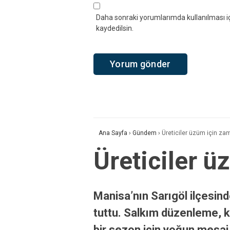
Daha sonraki yorumlarımda kullanılması iç
kaydedilsin.
Ana Sayfa
›
Gündem
›
Üreticiler üzüm için zam
Üreticiler ü
Manisa’nın Sarıgöl ilçesin
tuttu. Salkım düzenleme, ko
bir sezon için yoğun mesai 