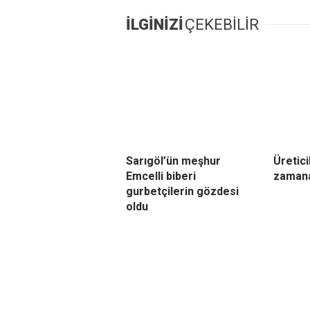
İLGİNİZİ
ÇEKEBİLİR
Sarıgöl’ün meşhur
Üretici
Emcelli biberi
zamana
gurbetçilerin gözdesi
oldu