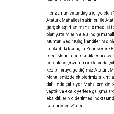
Her zaman vatandaşla iç içe ola
Atatürk Mahallesi sakinleri ile Ata
gerçekleştirilen mahalle meclisi t
olan yatırımların ele alındığı maha
Muhtarı Bedir Kılıç, kendilerini di
Toplantıda konuşan Yunusemre Be
meclislerini önemsediklerini söyl
sorunların çözümü noktasında çal
kez bir araya geldiğimiz Atatürk Ma
Mahallemizde ekiplerimiz sıkıntılar
dahilinde çalışıyor. Mahallemizin 
yaptık ve eksik yerlere çalışmala
eksikliklerin giderilmesi noktasın
sürdüreceğiz” dedi.