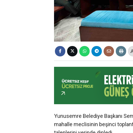
Yunusemre Belediye Başkanı Semih
mahalle meclisinin beşinci toplantı
taleplerini yerinde dinledi.