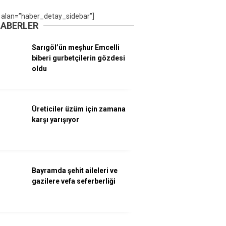
 alan=”haber_detay_sidebar”]
HABERLER
Sarıgöl’ün meşhur Emcelli
biberi gurbetçilerin gözdesi
oldu
Üreticiler üzüm için zamana
karşı yarışıyor
Bayramda şehit aileleri ve
gazilere vefa seferberliği