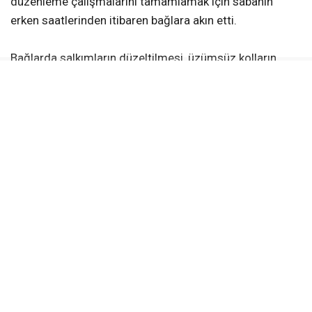
düzenleme çalışmalarını tamamlamak için sabahın
erken saatlerinden itibaren bağlara akın etti.
Bağlarda salkımların düzeltilmesi, üzümsüz kolların
alınması ve kol aralama gibi işlemler titizlikle
sürdürülürken, üreticiler kaliteli ürün elde etmek için
yoğun mesai harcıyor. Çalışmaların büyük bölümü aile
bireylerinin desteğiyle gerçekleştiriliyor.
Üreticilerden Hülya Akkaya, bağların çiçek dönemini
geride bıraktığını belirterek, “Araya Kurban Bayramı girdi.
Bayramın ardından yeniden bağlarımızdaki çalışmalara
başladık. Üzümlerimizi satana kadar bağlarımızdaki
bakım ve düzenleme çalışmalarımız aralıksız devam
edecek” dedi.
Sarıgöl ilçesinde yaklaşık 113 bin dekarlık alanda başta