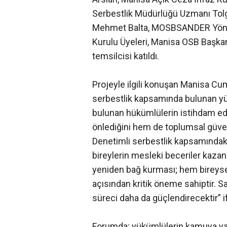
Serbestlik Müdürlüğü Uzmanı Tol
Mehmet Balta, MOSBSANDER Yönet
Kurulu Üyeleri, Manisa OSB Başka
temsilcisi katıldı.
Projeyle ilgili konuşan Manisa Cu
serbestlik kapsamında bulunan y
bulunan hükümlülerin istihdam e
önlediğini hem de toplumsal güven
Denetimli serbestlik kapsamındak
bireylerin mesleki beceriler kazan
yeniden bağ kurması; hem bireys
açısından kritik öneme sahiptir. San
süreci daha da güçlendirecektir” if
Forumda; yükümlülerin kamuya yara