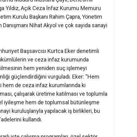
ga Yıldız, Açık Ceza İnfaz Kurumu Memuru
im Kurulu Başkanı Rahim Çapra, Yönetim
n Danışmanı Nihat Akyol ve çok sayıda sanayi
mhuriyet Başsavcısı Kurtca Eker denetimli
ükümlülerin ve ceza infaz kurumunda
dilmesinin hem yeniden suç işlemeyi
liği güçlendirdiğini vurguladı. Eker: “Hem
i hem de ceza infaz kurumlarında ki
ması, çalışarak üretime katılması ve toplumla
el iyileşme hem de toplumsal bütünleşme
ayi kuruluşlarıyla yapılacak iş birlikleri, bu
adelerini kullandı.
rlı işte çalışma programları, özel sektör