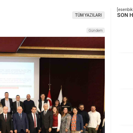
[esenbik
SON 
TÜM YAZILARI
Gündem