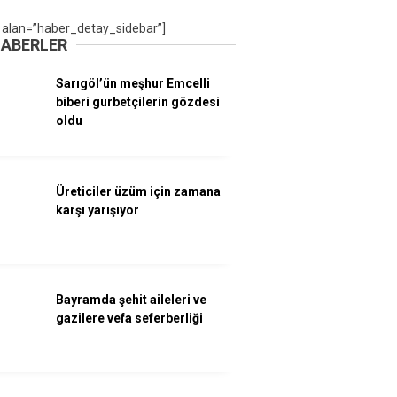
 alan=”haber_detay_sidebar”]
HABERLER
Sarıgöl’ün meşhur Emcelli
biberi gurbetçilerin gözdesi
oldu
Üreticiler üzüm için zamana
karşı yarışıyor
Bayramda şehit aileleri ve
gazilere vefa seferberliği