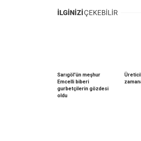
İLGİNİZİ
ÇEKEBİLİR
Sarıgöl’ün meşhur
Üretici
Emcelli biberi
zamana
gurbetçilerin gözdesi
oldu