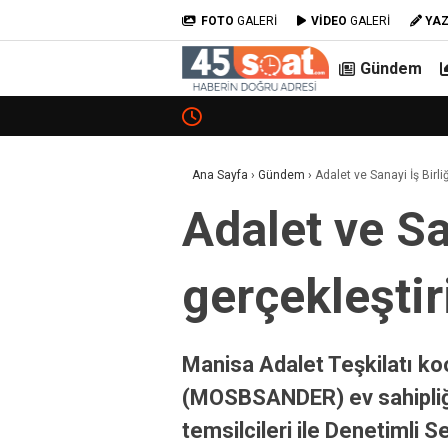
FOTO
GALERİ
VİDEO
GALERİ
YA
Gündem
Ana Sayfa
›
Gündem
›
Adalet ve Sanayi İş Birl
Adalet ve Sa
gerçekleştir
Manisa Adalet Teşkilatı ko
(MOSBSANDER) ev sahipliği
temsilcileri ile Denetimli 