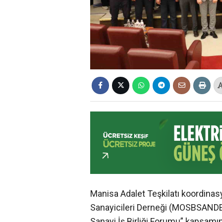
Manisa Adalet Teşkilatı koordina
Sanayicileri Derneği (MOSBSANDER
Sanayi İş Birliği Forumu” kapsamın