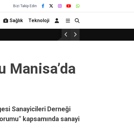
Bizi Takip Edin
Sağlık
Teknoloji
mu Manisa’da
esi Sanayicileri Derneği
 Forumu” kapsamında sanayi