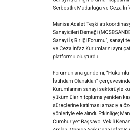
Serbestlik Müdürlüğü ve Ceza İnfa
Manisa Adalet Teşkilatı koordina
Sanayicileri Derneği (MOSBSANDER
Sanayi İş Birliği Forumu”, sanayi t
ve Ceza İnfaz Kurumlarını aynı çatı 
platformu oluşturdu.
Forumun ana gündemi, “Hükümlü 
İstihdam Olanakları” çerçevesinde
Kurumlarının sanayi sektörüyle kur
yükümlülerin topluma yeniden kaz
süreçlerine katılması amacıyla öze
yönleriyle ele alındı. Etkinliğe; 
Cumhuriyet Başsavcı Vekili Kenan
Arslan, Manisa Açık Ceza İnfaz K