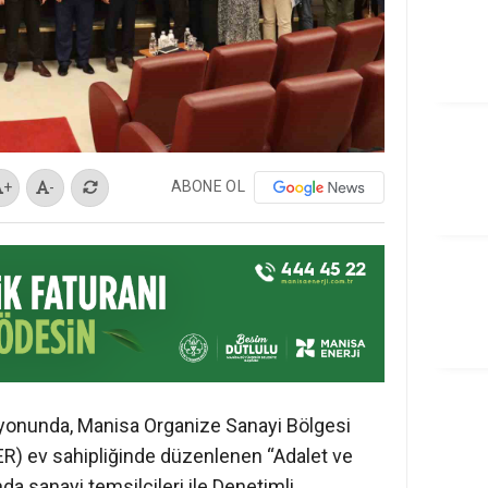
ABONE OL
+
-
syonunda, Manisa Organize Sanayi Bölgesi
) ev sahipliğinde düzenlenen “Adalet ve
da sanayi temsilcileri ile Denetimli