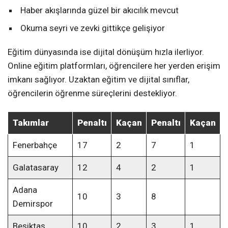
Haber akışlarında güzel bir akıcılık mevcut
Okuma seyri ve zevki gittikçe gelişiyor
Eğitim dünyasında ise dijital dönüşüm hızla ilerliyor.
Online eğitim platformları, öğrencilere her yerden erişim
imkanı sağlıyor. Uzaktan eğitim ve dijital sınıflar,
öğrencilerin öğrenme süreçlerini destekliyor.
Takımlar
Penaltı
Kaçan
Penaltı
Kaçan
Fenerbahçe
17
2
7
1
Galatasaray
12
4
2
1
Adana
10
3
8
Demirspor
Beşiktaş
10
2
3
1