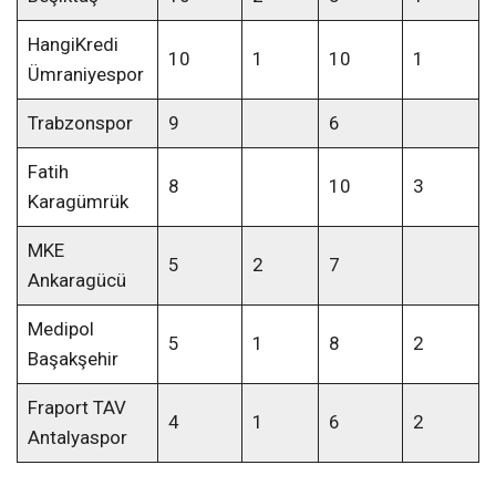
HangiKredi
10
1
10
1
Ümraniyespor
Trabzonspor
9
6
Fatih
8
10
3
Karagümrük
MKE
5
2
7
Ankaragücü
Medipol
5
1
8
2
Başakşehir
Fraport TAV
4
1
6
2
Antalyaspor