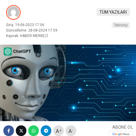
TÜM YAZILARI
Giriş: 19-06-2023 17:06
Teknoloji
Güncelleme: 28-08-2024 17:59
Kaynak: HABER MERKEZİ
ABONE OL
+
-